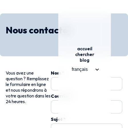
Menu
Nous contacter
accueil
chercher
blog
Vous avez une
Nom *
question ? Remplissez
le formulaire en ligne
et nous répondrons à
votre question dans les
Courriel *
24 heures.
Sujet *