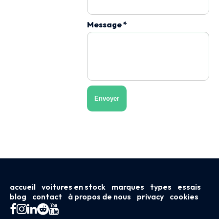
Message *
Envoyer
accueil
voitures en stock
marques
types
essais
blog
contact
à propos de nous
privacy
cookies